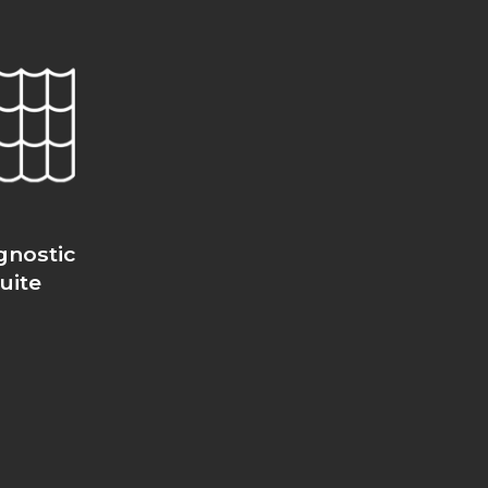
gnostic
fuite