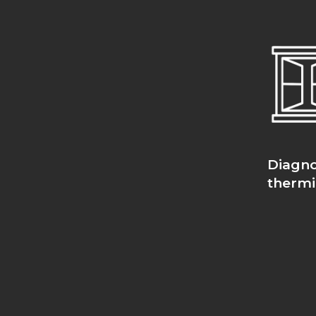
Diagno
therm