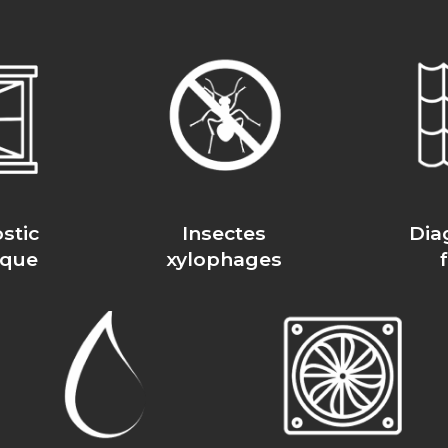
stic
Insectes
Dia
ique
xylophages