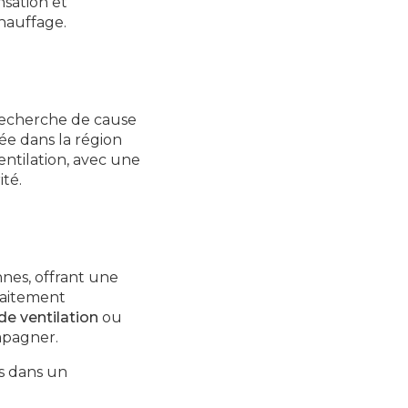
nsation et
chauffage.
 recherche de cause
ée dans la région
entilation, avec une
ité.
nes, offrant une
raitement
de ventilation
ou
mpagner.
s dans un