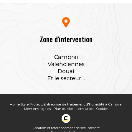
Zone d'intervention
Cambrai
Valenciennes
Douai
Et le secteur...
Home Style Protect, Entreprise de traitement d'humidité à Cambrai
Mentions légales
-
Plan du site
-
Liens utiles
-
Cookies
Création et référencement de site Internet