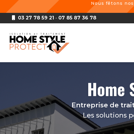
Aller
Nous fêtons nos 3 ans !
Inscri
au
contenu
03 27 78 59 21
-
07 85 87 36 78
principal
Navigation principale
Entreprise de tra
Les solutions 