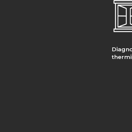
Diagno
therm