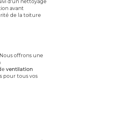
ivi d'un nettoyage
tion avant
ité de la toiture
. Nous offrons une
à
 de
ventilation
es pour tous vos