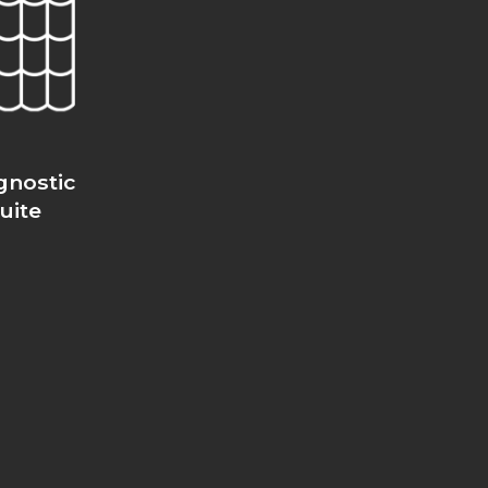
gnostic
fuite