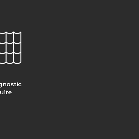
gnostic
fuite