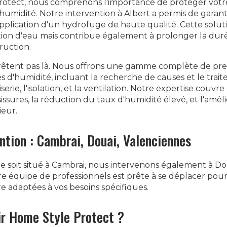
otect, nous comprenons l'importance de protéger votre
l'humidité. Notre intervention à Albert a permis de garan
application d'un hydrofuge de haute qualité. Cette solu
ation d'eau mais contribue également à prolonger la dur
ruction.
arrêtent pas là. Nous offrons une gamme complète de pre
es d'humidité, incluant la recherche de causes et le trai
serie, l'isolation, et la ventilation. Notre expertise couv
ssures, la réduction du taux d'humidité élevé, et l'améli
ieur.
ention : Cambrai, Douai, Valenciennes
e soit situé à Cambrai, nous intervenons également à Do
tre équipe de professionnels est prête à se déplacer pour
e adaptées à vos besoins spécifiques.
ir Home Style Protect ?