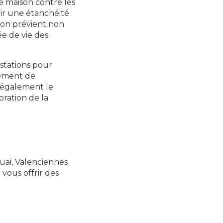
 maison contre les
tir une étanchéité
tion prévient non
ée de vie des
stations pour
tement de
re également le
oration de la
uai, Valenciennes
 vous offrir des