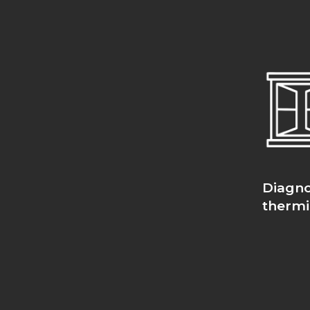
Diagno
therm