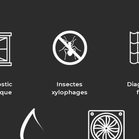
stic
Insectes
Dia
ique
xylophages