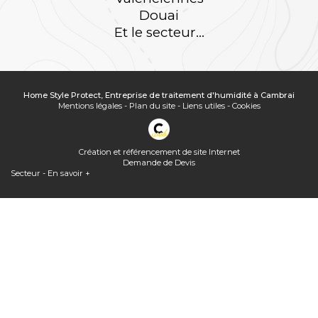
Douai
Et le secteur...
Home Style Protect, Entreprise de traitement d'humidité à Cambrai
Mentions légales
-
Plan du site
-
Liens utiles
-
Cookies
Création et référencement de site Internet
Demande de Devis
Secteur
-
En savoir +
Home Style Protect
Sitemap
Home Style Protect,
Entreprise de traitement d'humidité à Cambrai
Fermer
Entreprise de traitement d'humidité à Cambrai
Quelle(s) solution(s) pour une toiture ancienne, sale, poreuse...
Assèchement des murs rendus humides par ascension capillaire