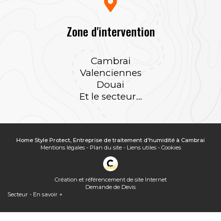
Zone d'intervention
Cambrai
Valenciennes
Douai
Et le secteur...
Home Style Protect, Entreprise de traitement d'humidité à Cambrai
Mentions légales
-
Plan du site
-
Liens utiles
-
Cookies
Création et référencement de site Internet
Demande de Devis
Secteur
-
En savoir +
Home Style Protect
Sitemap