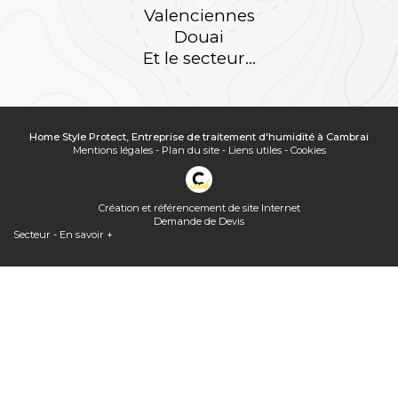
Valenciennes
Douai
Et le secteur...
Home Style Protect, Entreprise de traitement d'humidité à Cambrai
Mentions légales
-
Plan du site
-
Liens utiles
-
Cookies
Création et référencement de site Internet
Demande de Devis
Secteur
-
En savoir +
Home Style Protect
Sitemap
Home Style Protect,
Entreprise de traitement d'humidité à Cambrai
Fermer
Entreprise de traitement d'humidité à Cambrai
Peut-on mettre une VMC double flux dans les combles perdus ?