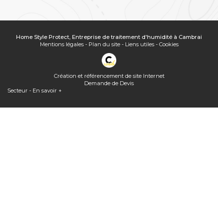
Home Style Protect, Entreprise de traitement d'humidité à Cambrai
Mentions légales
-
Plan du site
-
Liens utiles
-
Cookies
Création et référencement de site Internet
Demande de Devis
Secteur
-
En savoir +
Home Style Protect
Sitemap
Home Style Protect,
Entreprise de traitement d'humidité à Cambrai
Fermer
Entreprise de traitement d'humidité à Cambrai
Quelle(s) solution(s) pour une toiture ancienne, sale, poreuse...
Home Style Protect, entreprise de traitement de l'air et de l'humidité
à Cambrai innove avec des solutions telles que la ventilation positive
par surpression auto-régulée et connectée
Assèchement des murs rendus humides par ascension capillaire