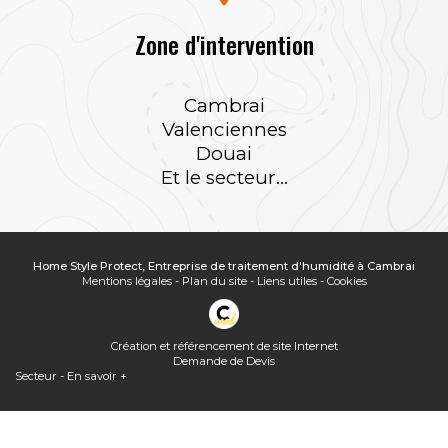
Zone d'intervention
Cambrai
Valenciennes
Douai
Et le secteur...
Home Style Protect, Entreprise de traitement d'humidité à Cambrai
Mentions légales
-
Plan du site
-
Liens utiles
-
Cookies
Création et référencement de site Internet
Demande de Devis
Secteur
-
En savoir +
Home Style Protect
Sitemap
Home Style Protect,
Entreprise de traitement d'humidité à Cambrai