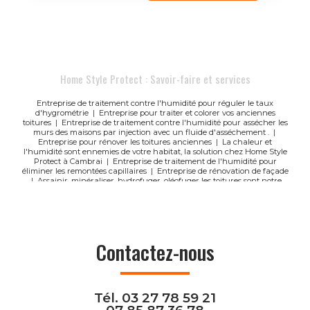
Home Style Protect : Savoir-faire et services
Entreprise de traitement contre l'humidité pour réguler le taux
d'hygrométrie
|
Entreprise pour traiter et colorer vos anciennes
toitures
|
Entreprise de traitement contre l'humidité pour assécher les
murs des maisons par injection avec un fluide d'asséchement .
|
Entreprise pour rénover les toitures anciennes
|
La chaleur et
l'humidité sont ennemies de votre habitat, la solution chez Home Style
Protect à Cambrai
|
Entreprise de traitement de l'humidité pour
éliminer les remontées capillaires
|
Entreprise de rénovation de façade
|
Assainir, minéraliser, hydrofuger, oléofuger les toitures sont notre
spécialité
|
A Cambrai, beaucoup de personnes souffrent d'allergies à
cause des polluants extérieurs : pollens, particules fines.
|
Home Style
Protect à Cambrai vous propose une peinture thermique qui permet
d'améliorer le confort thermique en toute saison.
|
Entreprise de
traitement d'humidité pour faire partir des champignons dans un
appartement à louer à Cambrai
Contactez-nous
Tél.
03 27 78 59 21