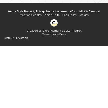
Home Style Protect, Entreprise de traitement d'humidité à Cambrai
Mentions légales
-
Plan du site
-
Liens utiles
-
Cookies
Création et référencement de site Internet
Demande de Devis
Secteur
-
En savoir +
Home Style Protect
Sitemap
Home Style Protect,
Entreprise de traitement d'humidité à Cambrai
Fermer
Entreprise de traitement d'humidité à Cambrai
Peut-on mettre une VMC double flux dans les combles perdus ?
Peinture thermique toiture et façade
Extracteur d'air pour combles solaire : quel prix ?
Home Style Protect, entreprise de traitement de l'air et de l'humidité
à Cambrai innove avec des solutions telles que la ventilation positive
par surpression auto-régulée et connectée