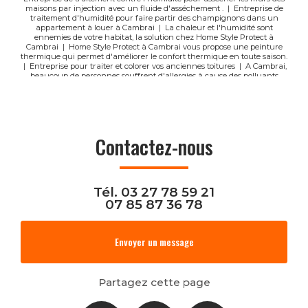
maisons par injection avec un fluide d'asséchement .
|
Entreprise de
traitement d'humidité pour faire partir des champignons dans un
appartement à louer à Cambrai
|
La chaleur et l'humidité sont
ennemies de votre habitat, la solution chez Home Style Protect à
Cambrai
|
Home Style Protect à Cambrai vous propose une peinture
thermique qui permet d'améliorer le confort thermique en toute saison.
|
Entreprise pour traiter et colorer vos anciennes toitures
|
A Cambrai,
beaucoup de personnes souffrent d'allergies à cause des polluants
extérieurs : pollens, particules fines.
|
Entreprise de rénovation de
façade
|
Entreprise de traitement contre l'humidité pour réguler le
taux d'hygrométrie
|
Entreprise de traitement de l'humidité pour
éliminer les remontées capillaires
|
Assainir, minéraliser, hydrofuger,
oléofuger les toitures sont notre spécialité
|
Entreprise pour rénover les
toitures anciennes
Contactez-nous
Tél.
03 27 78 59 21
07 85 87 36 78
Envoyer un message
Partagez cette page
Facebook
X
Email