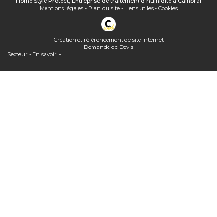
Home Style Protect, Entreprise de traitement d'humidité à Cambrai
Mentions légales
-
Plan du site
-
Liens utiles
-
Cookies
Création et référencement de site Internet
Demande de Devis
Secteur
-
En savoir +
Home Style Protect
Sitemap
Home Style Protect,
Entreprise de traitement d'humidité à Cambrai
Fermer
Entreprise de traitement d'humidité à Cambrai
Peut-on mettre une VMC double flux dans les combles perdus ?
Extracteur d'air pour combles solaire : quel prix ?
Quelle(s) solution(s) pour une toiture ancienne, sale, poreuse...
Home Style Protect, entreprise de traitement de l'air et de l'humidité
à Cambrai innove avec des solutions telles que la ventilation positive
par surpression auto-régulée et connectée
Quel traitement pour les remontées capillaires ?
Assèchement des murs rendus humides par ascension capillaire