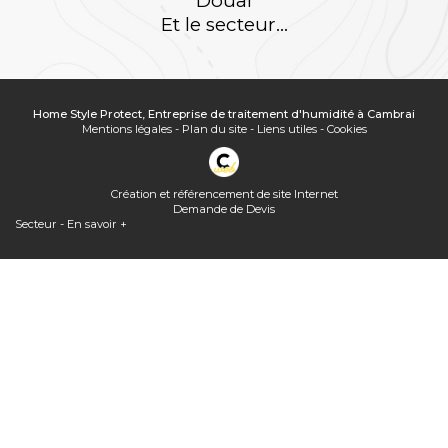
Douai
Et le secteur...
Home Style Protect, Entreprise de traitement d'humidité à Cambrai
Mentions légales
-
Plan du site
-
Liens utiles
-
Cookies
Création et référencement de site Internet
Demande de Devis
Secteur
-
En savoir +
Home Style Protect
Sitemap
Home Style Protect,
Entreprise de traitement d'humidité à Cambrai
Fermer
Entreprise de traitement d'humidité à Cambrai
Assèchement des murs rendus humides par ascension capillaire
Extracteur d'air pour combles solaire : quel prix ?
Peinture thermique toiture et façade