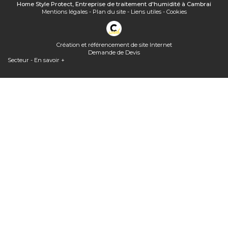
Home Style Protect, Entreprise de traitement d'humidité à Cambrai
Mentions légales
-
Plan du site
-
Liens utiles
-
Cookies
Création et référencement de site Internet
Demande de Devis
Secteur
-
En savoir +
Home Style Protect
Sitemap
Home Style Protect,
Entreprise de traitement d'humidité à Cambrai
Fermer
Entreprise de traitement d'humidité à Cambrai
Peut-on mettre une VMC double flux dans les combles perdus ?
Extracteur d'air pour combles solaire : quel prix ?
Quel traitement pour les remontées capillaires ?
Home Style Protect, entreprise de traitement de l'air et de l'humidité
à Cambrai innove avec des solutions telles que la ventilation positive
par surpression auto-régulée et connectée
Quelle(s) solution(s) pour une toiture ancienne, sale, poreuse...
Assèchement des murs rendus humides par ascension capillaire