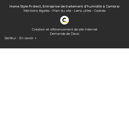
Home Style Protect, Entreprise de traitement d'humidité à Cambrai
Mentions légales
-
Plan du site
-
Liens utiles
-
Cookies
Création et référencement de site Internet
Demande de Devis
Secteur
-
En savoir +
Home Style Protect
Sitemap
Home Style Protect,
Entreprise de traitement d'humidité à Cambrai
Fermer
Entreprise de traitement d'humidité à Cambrai
Home Style Protect, entreprise de traitement de l'air et de l'humidité
à Cambrai innove avec des solutions telles que la ventilation positive
par surpression auto-régulée et connectée
Quel traitement pour les remontées capillaires ?
Extracteur d'air pour combles solaire : quel prix ?
Assèchement des murs rendus humides par ascension capillaire
Quelle(s) solution(s) pour une toiture ancienne, sale, poreuse...