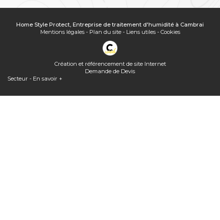
Home Style Protect, Entreprise de traitement d'humidité à Cambrai
Mentions légales
-
Plan du site
-
Liens utiles
-
Cookies
Création et référencement de site Internet
Demande de Devis
Secteur
-
En savoir +
Home Style Protect
Sitemap
Home Style Protect,
Entreprise de traitement d'humidité à Cambrai
Fermer
Entreprise de traitement d'humidité à Cambrai
Quelle(s) solution(s) pour une toiture ancienne, sale, poreuse...
Peut-on mettre une VMC double flux dans les combles perdus ?
Assèchement des murs rendus humides par ascension capillaire
Extracteur d'air pour combles solaire : quel prix ?
Peinture thermique toiture et façade